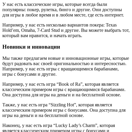
У нас есть классические игры, которые всегда были
популярны: покер, рулетка, бинго и другие. Они доступны
для игры в любое время и в любом месте, где есть интернет.
Например, у нас есть несколько вариантов покера: Texas
Hold’em, Omaha, 7-Card Stud и другие. Вы можете выбрать тот,
который вам нравится, и начать играть.
Новинки и инновации
Мы также предлагаем новые и инновационные игры, которые
будут радовать вас своей оригинальностью и интересностью.
Например, у нас есть игры с вращающимися барабанами,
игры с бонусами и другие.
Например, у нас есть игра “Book of Ra”, которая является
классическим примером игры с вращающимися барабанами.
Она доступна для игры на деньги и на бесплатной основе.
Также, у нас есть игра “Sizzling Hot”, которая является
классическим примером игры с бонусами. Она доступна для
игры на деньги и на бесплатной основе.
Наконец, у нас есть игра “Lucky Lady’s Charm”, которая
является классическим примером игры с бонусами и