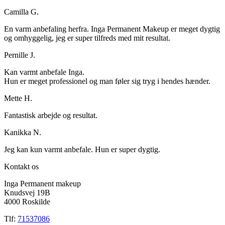
Camilla G.
En varm anbefaling herfra. Inga Permanent Makeup er meget dygtig
og omhyggelig, jeg er super tilfreds med mit resultat.
Pernille J.
Kan varmt anbefale Inga.
Hun er meget professionel og man føler sig tryg i hendes hænder.
Mette H.
Fantastisk arbejde og resultat.
Kanikka N.
Jeg kan kun varmt anbefale. Hun er super dygtig.
Kontakt os
Inga Permanent makeup
Knudsvej 19B
4000 Roskilde
Tlf:
71537086