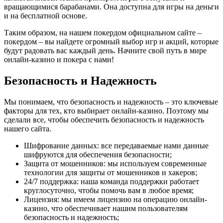
вращающимися барабанами. Она доступна для игры на деньги
и на бесплатной основе.
Таким образом, на нашем покердом официальном сайте –
покердом – вы найдете огромный выбор игр и акций, которые
будут радовать вас каждый день. Начните свой путь в мире
онлайн-казино и покера с нами!
Безопасность и Надежность
Мы понимаем, что безопасность и надежность – это ключевые
факторы для тех, кто выбирает онлайн-казино. Поэтому мы
сделали все, чтобы обеспечить безопасность и надежность
нашего сайта.
Шифрование данных: все передаваемые нами данные
шифруются для обеспечения безопасности;
Защита от мошенников: мы используем современные
технологии для защиты от мошенников и хакеров;
24/7 поддержка: наша команда поддержки работает
круглосуточно, чтобы помочь вам в любое время;
Лицензия: мы имеем лицензию на операцию онлайн-
казино, что обеспечивает нашим пользователям
безопасность и надежность;