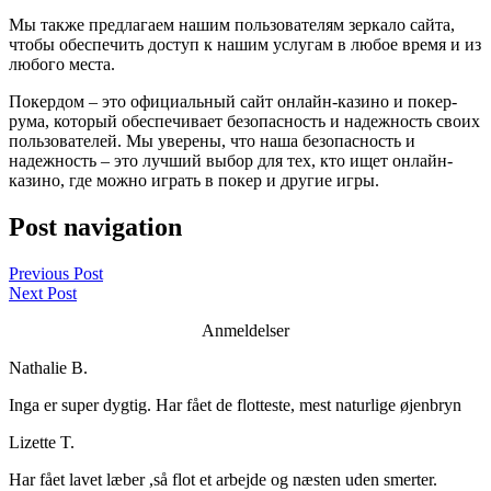
Мы также предлагаем нашим пользователям зеркало сайта,
чтобы обеспечить доступ к нашим услугам в любое время и из
любого места.
Покердом – это официальный сайт онлайн-казино и покер-
рума, который обеспечивает безопасность и надежность своих
пользователей. Мы уверены, что наша безопасность и
надежность – это лучший выбор для тех, кто ищет онлайн-
казино, где можно играть в покер и другие игры.
Post navigation
Previous Post
Next Post
Anmeldelser
Nathalie B.
Inga er super dygtig. Har fået de flotteste, mest naturlige øjenbryn
Lizette T.
Har fået lavet læber ,så flot et arbejde og næsten uden smerter.