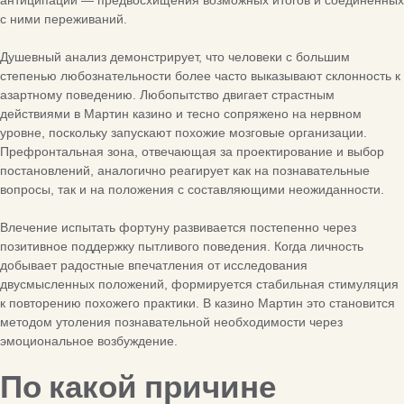
антиципации — предвосхищения возможных итогов и соединённых
с ними переживаний.
Душевный анализ демонстрирует, что человеки с большим
степенью любознательности более часто выказывают склонность к
азартному поведению. Любопытство двигает страстным
действиями в Мартин казино и тесно сопряжено на нервном
уровне, поскольку запускают похожие мозговые организации.
Префронтальная зона, отвечающая за проектирование и выбор
постановлений, аналогично реагирует как на познавательные
вопросы, так и на положения с составляющими неожиданности.
Влечение испытать фортуну развивается постепенно через
позитивное поддержку пытливого поведения. Когда личность
добывает радостные впечатления от исследования
двусмысленных положений, формируется стабильная стимуляция
к повторению похожего практики. В казино Мартин это становится
методом утоления познавательной необходимости через
эмоциональное возбуждение.
По какой причине