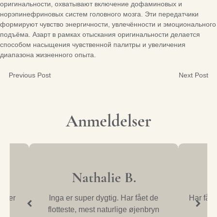
оригинальности, охватывают включение дофаминовых и
норэпинефриновых систем головного мозга. Эти передатчики
формируют чувство энергичности, увлечённости и эмоционального
подъёма. Азарт в рамках отыскания оригинальности делается
способом насыщения чувственной палитры и увеличения
диапазона жизненного опыта.
Previous Post
Next Post
Post
navigation
Anmeldelser
Nathalie B.
un er
Inga er super dygtig. Har fået de
Har fået
flotteste, mest naturlige øjenbryn
o