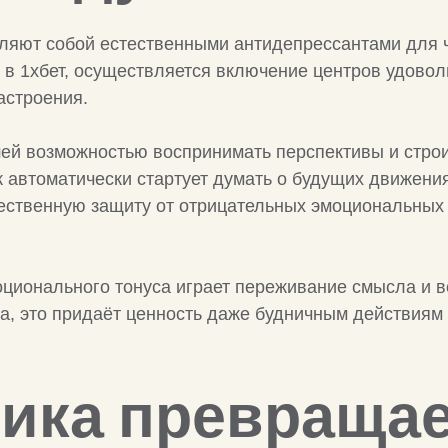
ляют собой естественными антидепрессантами для ч
 в 1хбет, осуществляется включение центров удоволь
астроения.
ей возможностью воспринимать перспективы и строи
к автоматически стартует думать о будущих движени
ественную защиту от отрицательных эмоциональных 
онального тонуса играет переживание смысла и вект
са, это придаёт ценность даже будничным действиям
мика превраща