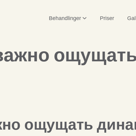
Behandlinger
Priser
Gal
важно ощущать
жно ощущать дина