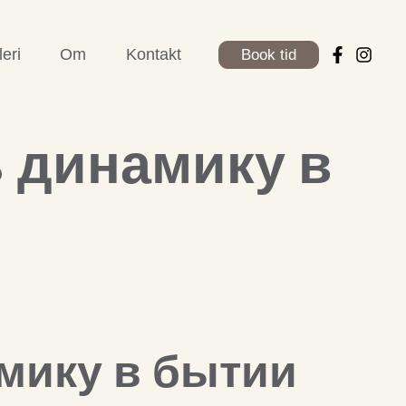
leri
Om
Kontakt
Book tid
 динамику в
мику в бытии