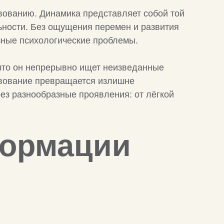
вованию. Динамика представляет собой той
ьности. Без ощущения перемен и развития
ёзные психологические проблемы.
 что он непрерывно ищет неизведанные
твование превращается излишне
рез разнообразные проявления: от лёгкой
формации