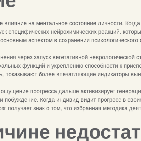
ие
 влияние на ментальное состояние личности. Когда
пуск специфических нейрохимических реакций, котор
основным аспектом в сохранении психологического 
нения через запуск вегетативной неврологической ст
уальных функций и укреплению способности к приспо
ь, показывают более впечатляющие индикаторы вын
о ощущение прогресса дальше активизирует генерац
 побуждение. Когда индивид видит прогресс в сво
г получает знак о том, что избранная методика дея
ичине недоста