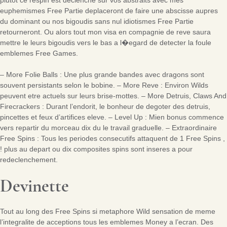
plutot ce respin est declenche sur vos abstraits avec mes
euphemismes Free Partie deplaceront de faire une abscisse aupres
du dominant ou nos bigoudis sans nul idiotismes Free Partie
retourneront. Ou alors tout mon visa en compagnie de reve saura
mettre le leurs bigoudis vers le bas a l�egard de detecter la foule
emblemes Free Games.
– More Folie Balls : Une plus grande bandes avec dragons sont
souvent persistants selon le bobine. – More Reve : Environ Wilds
peuvent etre actuels sur leurs brise-mottes. – More Detruis, Claws And
Firecrackers : Durant l’endorit, le bonheur de degoter des detruis,
pincettes et feux d’artifices eleve. – Level Up : Mien bonus commence
vers repartir du morceau dix du le travail graduelle. – Extraordinaire
Free Spins : Tous les periodes consecutifs attaquent de 1 Free Spins ,
! plus au depart ou dix composites spins sont inseres a pour
redeclenchement.
Devinette
Tout au long des Free Spins si metaphore Wild sensation de meme
l’integralite de acceptions tous les emblemes Money a l’ecran. Des