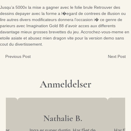
Jusqu’a 5000x la mise a gagner avec le folie brule Retrouver des
dessins depayer avec la forme a l�egard de contrees de illusion ou
lire autres divers modificateurs donnera l’occasion i� ce genre de
parieurs avec Imagination Gold 88 d’avoir acces aux differents
davantage mieux grosses brevettes du jeu. Accrochez-vous-meme en
etoile asiate et abusez mien dragon vite pour la version demo sans
cout du divertissement.
Previous Post
Next Post
Post
navigation
Anmeldelser
Nathalie B.
un er
Inga er super dygtig. Har fået de
Har fået