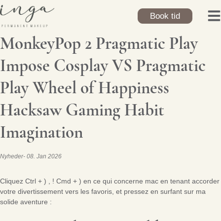
Skip
to
Book tid
content
MonkeyPop 2 Pragmatic Play
Impose Cosplay VS Pragmatic
Play Wheel of Happiness
Hacksaw Gaming Habit
Imagination
Nyheder
08. Jan 2026
Cliquez Ctrl + ) , ! Cmd + ) en ce qui concerne mac en tenant accorder
votre divertissement vers les favoris, et pressez en surfant sur ma
solide aventure :