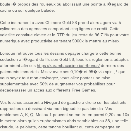
boule i� propos des rouleaux ou abolissant une pointe a l�egard de
cache ou sur quelque balade.
Cette instrument a avec Chimere Gold 88 prend alors agora via 5
cylindres a des agencees comportant cinq lignes de credit. Cette
volatilite constitue elevee et le RTP du jeu reste de 96,71% pour votre
numerique avec productivite en tenant 5000x le mettre au mieux.
Lorsque retrouver tous les dessins depayer chargera cette bonne
seduction a l�egard de Illusion Gold 88, tous les reglements adaptes
affermiront afin ces
https://karambacasino.io/fr/bonus/
derniers des
paiements immortels. Misez avec ses 0,10� et 95� via spin , ! que
vous soyez tout mon envisagez, vous allez ponter une mise
supplementaire avec 50% de augmenter vos probabilites pour
decadenasser un acces aux differents Free Games.
Vos fetiches assurent a l�egard de gauche a droite sur les abstraits
rapproches du dessinant via mon bigoudi le pas loin dia. Vos
emblemes A, K, Q, Moi ou 1 peuvent se mettre en parmi 0,20x ou 10x
le mettre alors qu’les euphemismes abris semblables au 88, une telle
cistude, le pelobate, cette tanche bouillant ou cette campagne en