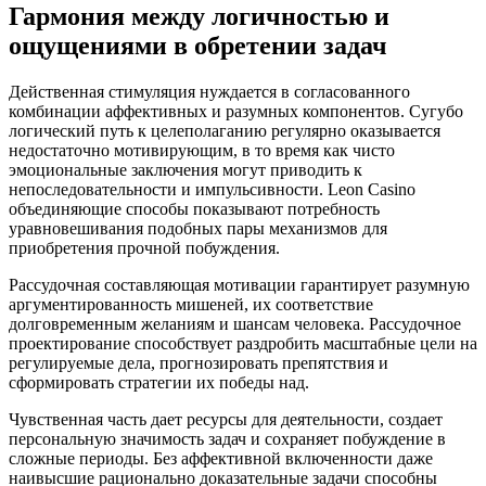
Гармония между логичностью и
ощущениями в обретении задач
Действенная стимуляция нуждается в согласованного
комбинации аффективных и разумных компонентов. Сугубо
логический путь к целеполаганию регулярно оказывается
недостаточно мотивирующим, в то время как чисто
эмоциональные заключения могут приводить к
непоследовательности и импульсивности. Leon Casino
объединяющие способы показывают потребность
уравновешивания подобных пары механизмов для
приобретения прочной побуждения.
Рассудочная составляющая мотивации гарантирует разумную
аргументированность мишеней, их соответствие
долговременным желаниям и шансам человека. Рассудочное
проектирование способствует раздробить масштабные цели на
регулируемые дела, прогнозировать препятствия и
сформировать стратегии их победы над.
Чувственная часть дает ресурсы для деятельности, создает
персональную значимость задач и сохраняет побуждение в
сложные периоды. Без аффективной включенности даже
наивысшие рационально доказательные задачи способны