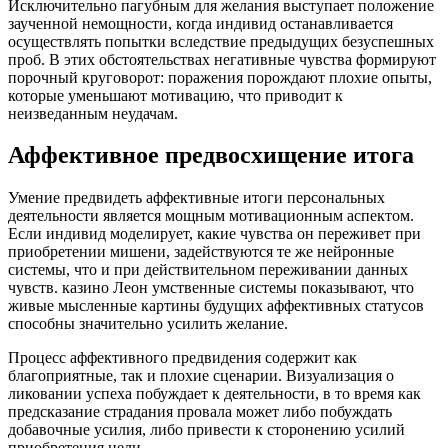
Исключительно пагубным для желания выступает положение
заученной немощности, когда индивид останавливается
осуществлять попытки вследствие предыдущих безуспешных
проб. В этих обстоятельствах негативные чувства формируют
порочный круговорот: поражения порождают плохие опыты,
которые уменьшают мотивацию, что приводит к
неизведанным неудачам.
Аффективное предвосхищение итога
Умение предвидеть аффективные итоги персональных
деятельности является мощным мотивационным аспектом.
Если индивид моделирует, какие чувства он переживет при
приобретении мишени, задействуются те же нейронные
системы, что и при действительном переживании данных
чувств. казино Леон умственные системы показывают, что
живые мысленные картины будущих аффективных статусов
способны значительно усилить желание.
Процесс аффективного предвидения содержит как
благоприятные, так и плохие сценарии. Визуализация о
ликовании успеха побуждает к деятельности, в то время как
предсказание страдания провала может либо побуждать
добавочные усилия, либо привести к сторонению усилий
приобретения цели.