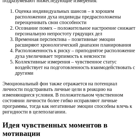
подразумевают нижеследующие измерения:
Оценка индивидуальных шансов – в хорошем
расположении духа индивиды предрасположены
переоценивать свои способности
Осознание помех – положительное настроение снижает
персональную непростоту грядущих дел
Временная перспектива – позитивные эмоции
расширяют хронологический диапазон планирования
Расположенность к риску – приподнятое расположение
духа увеличивает терпимость к неясности
Коллективные измерения – чувственное статус
воздействует на подготовленность взаимодействовать с
другими
Эмоциональный фон также отражается на потенциал
личности подстраивать личные цели в реакцию на
изменяющиеся условия. В положительном чувственном
состоянии личности более гибко исправляют личные
программы, тогда как негативные эмоции способны влечь к
ригидности в целеполагании.
Идея чувственных моментов в
мотивации