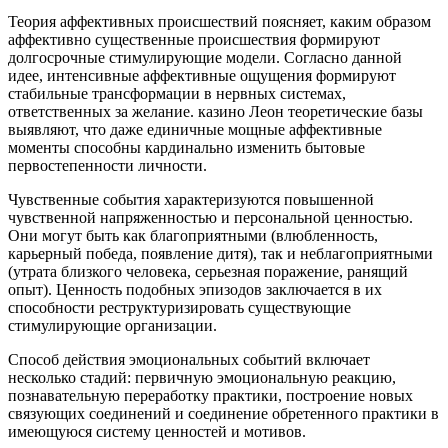
Теория аффективных происшествий поясняет, каким образом
аффективно существенные происшествия формируют
долгосрочные стимулирующие модели. Согласно данной
идее, интенсивные аффективные ощущения формируют
стабильные трансформации в нервных системах,
ответственных за желание. казино Леон теоретические базы
выявляют, что даже единичные мощные аффективные
моменты способны кардинально изменить бытовые
первостепенности личности.
Чувственные события характеризуются повышенной
чувственной напряженностью и персональной ценностью.
Они могут быть как благоприятными (влюбленность,
карьерный победа, появление дитя), так и неблагоприятными
(утрата близкого человека, серьезная поражение, ранящий
опыт). Ценность подобных эпизодов заключается в их
способности реструктуризировать существующие
стимулирующие организации.
Способ действия эмоциональных событий включает
несколько стадий: первичную эмоциональную реакцию,
познавательную переработку практики, построение новых
связующих соединений и соединение обретенного практики в
имеющуюся систему ценностей и мотивов.