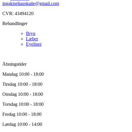
ingakiseliauskaite@gmail.com
CVR: 43494120
Behandlinger
Bryn
Læber
Eyeliner
Åbningstider
Mandag 10:00 - 18:00
Tirsdag 10:00 - 18:00
Onsdag 10:00 - 18:00
Torsdag 10:00 - 18:00
Fredag 10:00 - 18:00
Lørdag 10:00 - 14:00