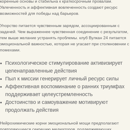
коренные основы и стабильна к краткосрочным провалам.
Увлеченность и аффективная вовлеченность создают ресурс
возможностей для победы над барьеров.
Упорство питается чувственным зарядом, ассоциированным с
задачей. Чем выраженнее чувственная соединение с результатом,
тем выше желание устранять проблемы. клуб Вулкан 24 питается
эмоциональной важностью, которая не угасает при столкновении с
помехами.
Психологическое стимулирование активизирует
целенаправленные действия
Пыл к миссии генерирует личный ресурс силы
Аффективная воспоминание о ранних триумфах
поддерживает целеустремленность
Достоинство и самоуважение мотивируют
продолжать действия
Нейрохимические корни эмоциональной мощи предполагают
повторяющееся секрецию медиаторов, поддерживающих