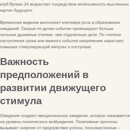
клуб Вулкан 24 возрастает посредством интенсивность мысленных
картин будущего.
Временная видение выполняет ключевую роль в образовании
ожиданий. Скорые по датам события провоцируют больше
сильные душевные отклики, чем отдаленные цели. По степени
наступления срока или важного события напряжение нарастает,
повышая стимулирующий импульс к поступкам.
Важность
предположений в
развитии движущего
стимула
Ожидания создают эмоциональное ожидание, которое сказывается
на уровень психического возбуждения. Позитивные прогнозы
вызывают энергию от предчувствия успеха, пессимистичные –