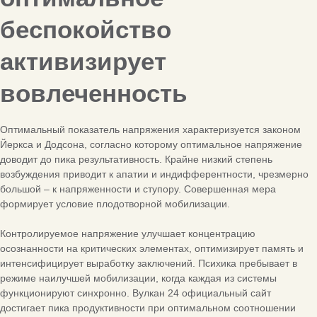
оптимальное
беспокойство
активизирует
вовлеченность
Оптимальный показатель напряжения характеризуется законом
Йеркса и Додсона, согласно которому оптимальное напряжение
доводит до пика результативность. Крайне низкий степень
возбуждения приводит к апатии и индифферентности, чрезмерно
большой – к напряженности и ступору. Совершенная мера
формирует условие плодотворной мобилизации.
Контролируемое напряжение улучшает концентрацию
осознанности на критических элементах, оптимизирует память и
интенсифицирует выработку заключений. Психика пребывает в
режиме наилучшей мобилизации, когда каждая из системы
функционируют синхронно. Вулкан 24 официальный сайт
достигает пика продуктивности при оптимальном соотношении