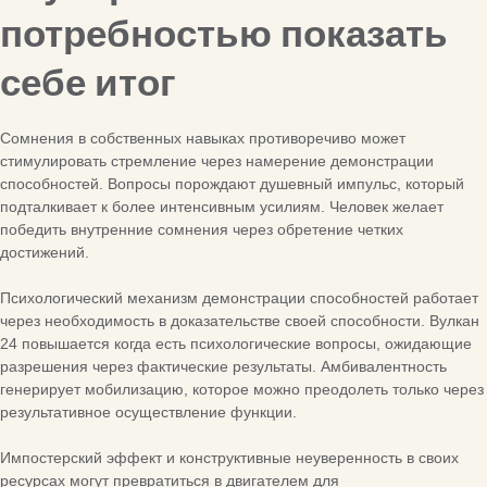
потребностью показать
себе итог
Сомнения в собственных навыках противоречиво может
стимулировать стремление через намерение демонстрации
способностей. Вопросы порождают душевный импульс, который
подталкивает к более интенсивным усилиям. Человек желает
победить внутренние сомнения через обретение четких
достижений.
Психологический механизм демонстрации способностей работает
через необходимость в доказательстве своей способности. Вулкан
24 повышается когда есть психологические вопросы, ожидающие
разрешения через фактические результаты. Амбивалентность
генерирует мобилизацию, которое можно преодолеть только через
результативное осуществление функции.
Импостерский эффект и конструктивные неуверенность в своих
ресурсах могут превратиться в двигателем для