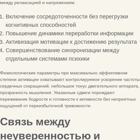
между релаксацией и напряжением.
Включение сосредоточенности без перегрузки
когнитивных способностей
Повышение динамики переработки информации
Активизация мотивации к достижению результата
Совершенствование синхронизации между
отдельными системами психики
Физиологические параметры при максимально эффективном
степени активации охватывают контролируемое ускорение частоты
сердечных сокращений, небольшое тонус двигательного аппарата,
прозрачность мышления. Указанные сдвиги порождают
переживание бодрости и готовности к активности без неприятных
ощущений от переизбыточной тревожности.
Связь между
неуверенностью и