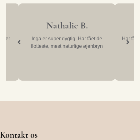
Nathalie B.
un er
Inga er super dygtig. Har fået de
Har fået
flotteste, mest naturlige øjenbryn
o
Kontakt os