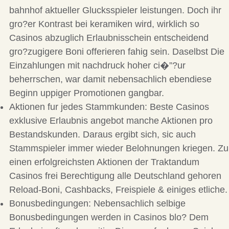
bahnhof aktueller Glucksspieler leistungen. Doch ihr
gro?er Kontrast bei keramiken wird, wirklich so
Casinos abzuglich Erlaubnisschein entscheidend
gro?zugigere Boni offerieren fahig sein. Daselbst Die
Einzahlungen mit nachdruck hoher ci�”?ur
beherrschen, war damit nebensachlich ebendiese
Beginn uppiger Promotionen gangbar.
Aktionen fur jedes Stammkunden: Beste Casinos
exklusive Erlaubnis angebot manche Aktionen pro
Bestandskunden. Daraus ergibt sich, sic auch
Stammspieler immer wieder Belohnungen kriegen. Zu
einen erfolgreichsten Aktionen der Traktandum
Casinos frei Berechtigung alle Deutschland gehoren
Reload-Boni, Cashbacks, Freispiele & einiges etliche.
Bonusbedingungen: Nebensachlich selbige
Bonusbedingungen werden in Casinos blo? Dem