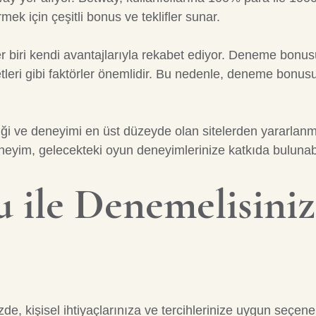
mek için çeşitli bonus ve teklifler sunar.
biri kendi avantajlarıyla rekabet ediyor. Deneme bonusu 
etleri gibi faktörler önemlidir. Bu nedenle, deneme bonusu
 ve deneyimi en üst düzeyde olan sitelerden yararlanmanı
eyim, gelecekteki oyun deneyimlerinize katkıda bulunabi
ile Denemelisiniz
e, kişisel ihtiyaçlarınıza ve tercihlerinize uygun seçene