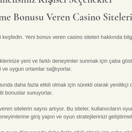
elisiniz Kişisel Seçenekler
neme Bonusu Veren Casino Siteler
ini keşfedin. Yeni bonus veren casino siteleri hakkında bi
inize yeni ve farklı deneyimler sunmak için çaba gösteriy
i ve uygun ortamlar sağlıyorlar.
a daha fazla etkili olmak için sürekli olarak yenilikçi olu
li bonuslar sunuyorlar.
en sitelerin sayısı artıyor. Bu siteler, kullanıcıların o
yimlerine giriş yapın ve oyun stratejilerinizi geliştirmek 