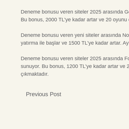
Deneme bonusu veren siteler 2025 arasında Gol
Bu bonus, 2000 TL’ye kadar artar ve 20 oyunu d
Deneme bonusu veren yeni siteler arasında Nov
yatırma ile başlar ve 1500 TL’ye kadar artar. A
Deneme bonusu veren siteler 2025 arasında Fo
sunuyor. Bu bonus, 1200 TL’ye kadar artar ve 2
çıkmaktadır.
Previous Post
Post
navigation