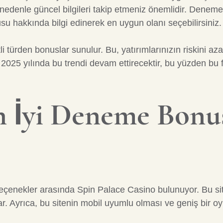
edenle güncel bilgileri takip etmeniz önemlidir. Deneme 
 hakkında bilgi edinerek en uygun olanı seçebilirsiniz.
 türden bonuslar sunulur. Bu, yatırımlarınızın riskini aza
 2025 yılında bu trendi devam ettirecektir, bu yüzden bu 
En İyi Deneme Bon
 seçenekler arasında Spin Palace Casino bulunuyor. Bu 
tar. Ayrıca, bu sitenin mobil uyumlu olması ve geniş bir