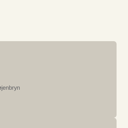
 øjenbryn