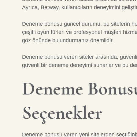
Ayrıca, Betway, kullanıcıların deneyimini geliştir
Deneme bonusu güncel durumu, bu sitelerin her 
çeşitli oyun türleri ve profesyonel müşteri hizm
göz önünde bulundurmanız önemlidir.
Deneme bonusu veren siteler arasında, güvenliği
güvenli bir deneme deneyimi sunarlar ve bu den
Deneme Bonusu 
Seçenekler
Deneme bonusu veren yeni sitelerden seçtiğinizd