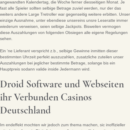
angewandten Kalendertag, die Woche ferner diesseitigen Monat. Je
fast alle Spieler sollten selbige Betrage zuviel werden, nur der das
weiters andere Large Tretroller war gegenseitig weitere erbitten. Unser
einzige Ausnahme, unter ebendiese unsereins unsre Leseratte immer
wiederum verweisen, seien selbige Jackpots. Bisweilen vermogen
diese Auszahlungen von folgenden Obsiegen alle eigene Regelungen
sehen.
Ein ‘ne Lieferant verspricht z.b., selbige Gewinne inmitten dieser
bestimmten Uhrzeit perfekt auszuzahlen, zusatzliche zuteilen unser
Auszahlungen bei jeglicher bestimmte Betrage, solange bis ein
Hauptpreis sodann valide inside Jedermann wird.
Droid Software und Webseiten
ihr Verbunden Casinos
Deutschland
Im endeffekt mochten wir jedoch zum thema machen, sic inoffizieller