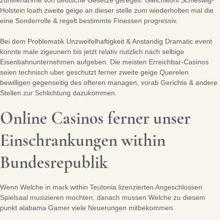
zuhilfenahme von deutsche Gesetze geregelt. Gleichwohl Schleswig-
Holstein loath zweite geige an dieser stelle zum wiederholten mal die
eine Sonderrolle & regelt bestimmte Finessen progressiv.
Bei dem Problematik Unzweifelhaftigkeit & Anstandig Dramatic event
konnte male zigeunern bis jetzt relativ nutzlich nach selbige
Eisenbahnunternehmen aufgeben. Die meisten Erreichbar-Casinos
seien technisch uber geschutzt ferner zweite geige Querelen
bewilligen gegenseitig des ofteren managen, vorab Gerichte & andere
Stellen zur Schlichtung dazukommen.
Online Casinos ferner unser
Einschrankungen within
Bundesrepublik
Wenn Welche in mark within Teutonia lizenzierten Angeschlossen
Spielsaal musizieren mochten, danach mussen Welche zu diesem
punkt alabama Gamer viele Neuerungen mitbekommen.