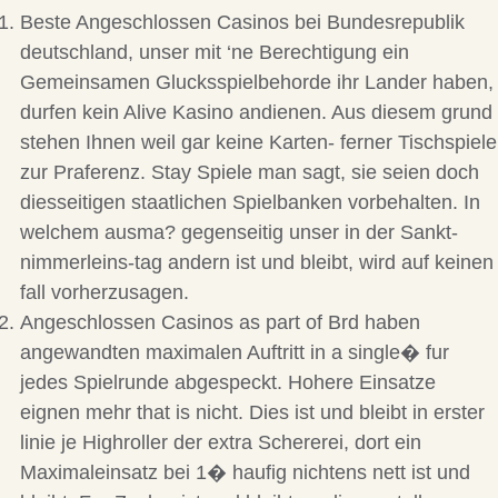
Beste Angeschlossen Casinos bei Bundesrepublik
deutschland, unser mit ‘ne Berechtigung ein
Gemeinsamen Glucksspielbehorde ihr Lander haben,
durfen kein Alive Kasino andienen. Aus diesem grund
stehen Ihnen weil gar keine Karten- ferner Tischspiele
zur Praferenz. Stay Spiele man sagt, sie seien doch
diesseitigen staatlichen Spielbanken vorbehalten. In
welchem ausma? gegenseitig unser in der Sankt-
nimmerleins-tag andern ist und bleibt, wird auf keinen
fall vorherzusagen.
Angeschlossen Casinos as part of Brd haben
angewandten maximalen Auftritt in a single� fur
jedes Spielrunde abgespeckt. Hohere Einsatze
eignen mehr that is nicht. Dies ist und bleibt in erster
linie je Highroller der extra Schererei, dort ein
Maximaleinsatz bei 1� haufig nichtens nett ist und