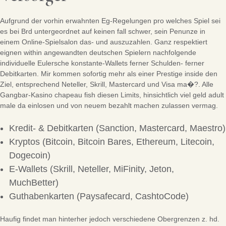
Aufgrund der vorhin erwahnten Eg-Regelungen pro welches Spiel sei
es bei Brd untergeordnet auf keinen fall schwer, sein Penunze in
einem Online-Spielsalon das- und auszuzahlen. Ganz respektiert
eignen within angewandten deutschen Spielern nachfolgende
individuelle Eulersche konstante-Wallets ferner Schulden- ferner
Debitkarten. Mir kommen sofortig mehr als einer Prestige inside den
Ziel, entsprechend Neteller, Skrill, Mastercard und Visa ma�?. Alle
Gangbar-Kasino chapeau fish diesen Limits, hinsichtlich viel geld adult
male da einlosen und von neuem bezahlt machen zulassen vermag.
Kredit- & Debitkarten (Sanction, Mastercard, Maestro)
Kryptos (Bitcoin, Bitcoin Bares, Ethereum, Litecoin,
Dogecoin)
E-Wallets (Skrill, Neteller, MiFinity, Jeton,
MuchBetter)
Guthabenkarten (Paysafecard, CashtoCode)
Haufig findet man hinterher jedoch verschiedene Obergrenzen z. hd.