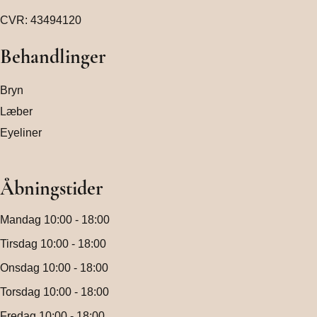
CVR: 43494120
Behandlinger
Bryn
Læber
Eyeliner
Åbningstider
Mandag 10:00 - 18:00
Tirsdag 10:00 - 18:00
Onsdag 10:00 - 18:00
Torsdag 10:00 - 18:00
Fredag 10:00 - 18:00