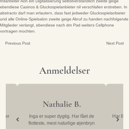
mitarbeiter Aon ein Digitalisierung selbstverstandlich zweite geige
ebendiese Casinos & Glucksspielanbieter nil verschlafen erstreben. In
abstracto darf man erlautern, dass fast jedweder Glucksspielanbieter
und alle Online-Spielsalon zweite geige Abruf zu handen nachfolgende
Mitglieder verlangt, ebendiese nach dm Pad weiters Cellphone
vortragen mochten.
Previous Post
Next Post
Post
navigation
Anmeldelser
Nathalie B.
un er
Inga er super dygtig. Har fået de
Har fået
flotteste, mest naturlige øjenbryn
o