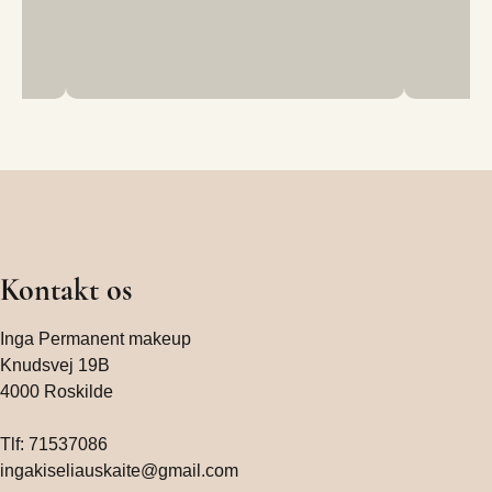
Kontakt os
Inga Permanent makeup
Knudsvej 19B
4000 Roskilde
Tlf:
71537086
ingakiseliauskaite@gmail.com