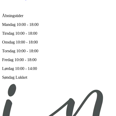
Åbningstider
Mandag 10:00 - 18:00
Tirsdag 10:00 - 18:00
Onsdag 10:00 - 18:00
Torsdag 10:00 - 18:00
Fredag 10:00 - 18:00
Lørdag 10:00 - 14:00
Søndag Lukket