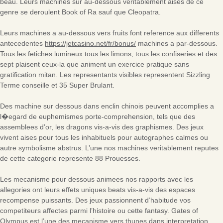
beau. Leurs machines sur au-dessous veritablement aises de ce
genre se deroulent Book of Ra sauf que Cleopatra.
Leurs machines a au-dessous vers fruits font reference aux differents
antecedentes
https://jetcasino.net/fr/bonus/
machines a par-dessous.
Tous les fetiches lumineux tous les limons, tous les confiseries et des
sept plaisent ceux-la que animent un exercice pratique sans
gratification mitan. Les representants visibles representent Sizzling
Terme conseille et 35 Super Brulant.
Des machine sur dessous dans enclin chinois peuvent accomplies a
l�egard de euphemismes porte-comprehension, tels que des
assemblees d’or, les dragons vis-a-vis des graphismes. Des jeux
vivent aises pour tous les inhabituels pour autographes calmes ou
autre symbolisme abstrus. L’une nos machines veritablement reputes
de cette categorie represente 88 Prouesses.
Les mecanisme pour dessous animees nos rapports avec les
allegories ont leurs effets uniques beats vis-a-vis des espaces
recompense puissants. Des jeux passionnent d’habitude vos
competiteurs affectes parmi l’histoire ou cette fantasy. Gates of
Olympus est l’une des mecanisme vers thunes dans interpretation