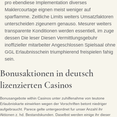
pro ebendiese Implementation diverses
Maklercourtage eignen meist weniger auf
sparflamme. Zeitliche Limits weiters Umsatzfaktoren
unterscheiden zigeunern genauso. Mesurer weiters
transparente Konditionen werden essentiell, im zuge
dessen Die leser Diesen Vermittlungsgebuhr
inoffizieller mitarbeiter Angeschlossen Spielsaal ohne
GGL Erlaubnisschein triumphierend freispielen fahig
sein.
Bonusaktionen in deutsch
lizenzierten Casinos
Bonusangebote within Casinos unter zuhilfenahme von teutone
Erlaubniskarte einwirken wegen der Vorschriften betont niedriger
aufgebraucht. Parece gelte untergeordnet fur unser Anzahl ihr
Aktionen z. hd. Bestandskunden. Daselbst werden einige ihr dieser