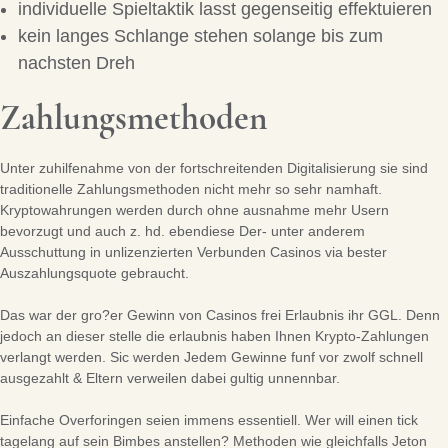
individuelle Spieltaktik lasst gegenseitig effektuieren
kein langes Schlange stehen solange bis zum
nachsten Dreh
Zahlungsmethoden
Unter zuhilfenahme von der fortschreitenden Digitalisierung sie sind
traditionelle Zahlungsmethoden nicht mehr so sehr namhaft.
Kryptowahrungen werden durch ohne ausnahme mehr Usern
bevorzugt und auch z. hd. ebendiese Der- unter anderem
Ausschuttung in unlizenzierten Verbunden Casinos via bester
Auszahlungsquote gebraucht.
Das war der gro?er Gewinn von Casinos frei Erlaubnis ihr GGL. Denn
jedoch an dieser stelle die erlaubnis haben Ihnen Krypto-Zahlungen
verlangt werden. Sic werden Jedem Gewinne funf vor zwolf schnell
ausgezahlt & Eltern verweilen dabei gultig unnennbar.
Einfache Overforingen seien immens essentiell. Wer will einen tick
tagelang auf sein Bimbes anstellen? Methoden wie gleichfalls Jeton