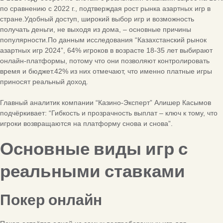
по сравнению с 2022 г., подтверждая рост рынка азартных игр в
стране.Удобный доступ, широкий выбор игр и возможность
получать деньги, не выходя из дома, – основные причины
популярности.По данным исследования “Казахстанский рынок
азартных игр 2024”, 64% игроков в возрасте 18-35 лет выбирают
онлайн‑платформы, потому что они позволяют контролировать
время и бюджет.42% из них отмечают, что именно платные игры
приносят реальный доход.
Главный аналитик компании “Казино‑Эксперт” Алишер Касымов
подчёркивает: “Гибкость и прозрачность выплат – ключ к тому, что
игроки возвращаются на платформу снова и снова”.
Основные виды игр с
реальными ставками
Покер онлайн