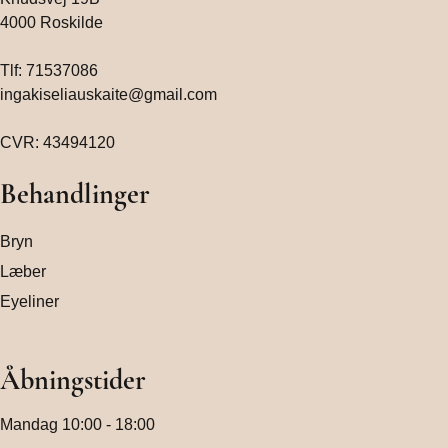
4000 Roskilde
Tlf:
71537086
ingakiseliauskaite@gmail.com
CVR: 43494120
Behandlinger
Bryn
Læber
Eyeliner
Åbningstider
Mandag 10:00 - 18:00